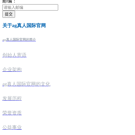
邮编：
提交
关于ag真人国际官网
ag真人国际官网的简介
创始人寄语
企业架构
ag真人国际官网的文化
发展历程
荣誉资质
公益事业