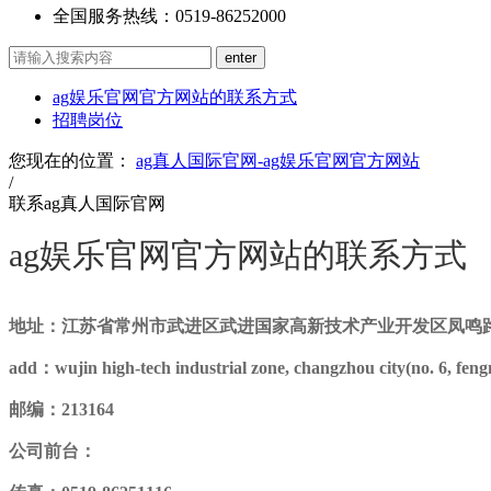
全国服务热线：0519-86252000
ag娱乐官网官方网站的联系方式
招聘岗位
您现在的位置：
ag真人国际官网-ag娱乐官网官方网站
/
联系ag真人国际官网
ag娱乐官网官方网站的联系方式
地址：江苏省常州市武进区武进国家高新技术产业开发区凤鸣
add：wujin high-tech industrial zone, changzhou city(no. 6, fen
邮编：213164
公司前台：