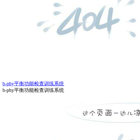
b-phy平衡功能检查训练系统
b-phy平衡功能检查训练系统