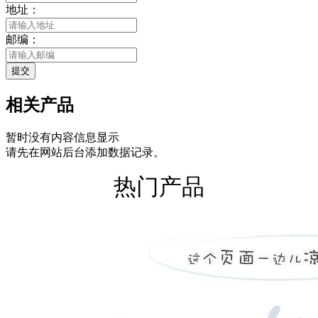
地址：
邮编：
提交
相关产品
暂时没有内容信息显示
请先在网站后台添加数据记录。
热门产品