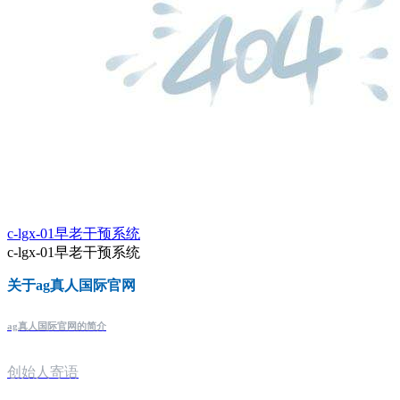
c-lgx-01早老干预系统
c-lgx-01早老干预系统
关于ag真人国际官网
ag真人国际官网的简介
创始人寄语