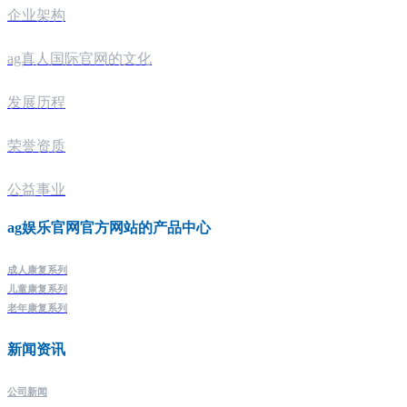
企业架构
ag真人国际官网的文化
发展历程
荣誉资质
公益事业
ag娱乐官网官方网站的产品中心
成人康复系列
儿童康复系列
老年康复系列
新闻资讯
公司新闻