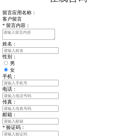
留言应用名称：
客户留言
*
留言内容：
姓名：
性别：
男
女
手机：
电话：
传真：
邮箱：
*
验证码：