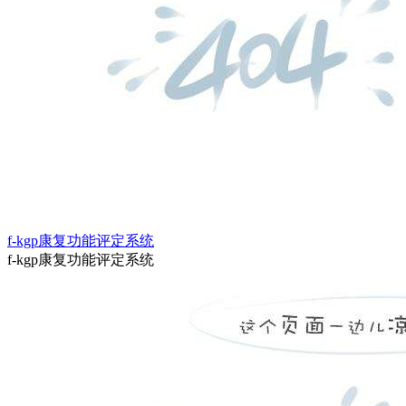
f-kgp康复功能评定系统
f-kgp康复功能评定系统