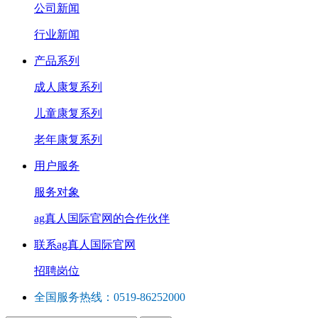
公司新闻
行业新闻
产品系列
成人康复系列
儿童康复系列
老年康复系列
用户服务
服务对象
ag真人国际官网的合作伙伴
联系ag真人国际官网
招聘岗位
全国服务热线：0519-86252000