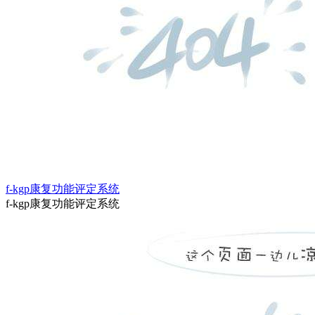
f-kgp康复功能评定系统
f-kgp康复功能评定系统