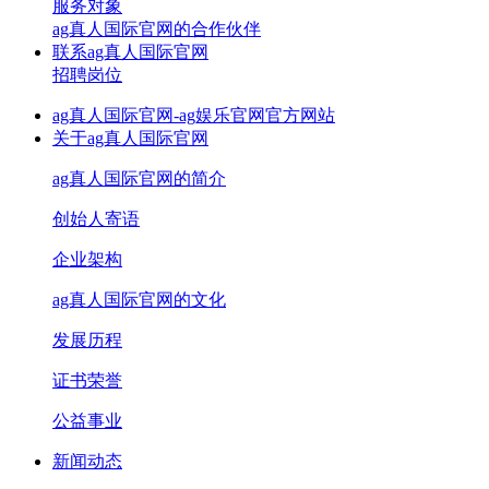
服务对象
ag真人国际官网的合作伙伴
联系ag真人国际官网
招聘岗位
ag真人国际官网-ag娱乐官网官方网站
关于ag真人国际官网
ag真人国际官网的简介
创始人寄语
企业架构
ag真人国际官网的文化
发展历程
证书荣誉
公益事业
新闻动态