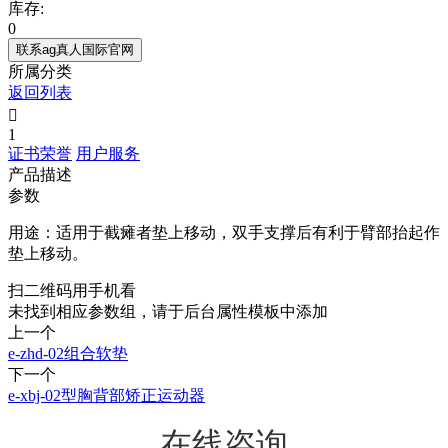
库存:
0
联系ag真人国际官网
所属分类
返回列表

1
证书荣誉
用户服务
产品描述
参数
用途：适用于截瘫者垫上移动，双手支撑后有利于臂部抬起作
垫上移动。
扫二维码用手机看
未找到相应参数组，请于后台属性模板中添加
上一个
e-zhd-02组合软垫
下一个
e-xbj-02型胸背部矫正运动器
在线咨询