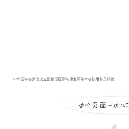
中华医学会第七次全国物理医学与康复学学术会议组委员颁发