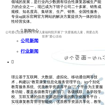
领域的发展，是行业内少数拥有综合性康复器械生产能
力的企业之一，现已成为下辖子公司二十多家、销售成
规模、知名度高、集研发、生产、销售、全国性服务、
专业ag娱乐官网官方网站的解决方案提供为一体的综合
性经营实体。

新闻中心
公司爱心志愿者到常州市儿童福利院开展了“关爱孤残儿童，用爱点亮
世界”爱心活动
公司新闻
行业新闻

璟云基于互联网、大数据、虚拟化、移动通信网等技
术，构建以“教育康复信息化服务管理平台、iep个别化
教育服务系统、优质教学资源库平台”三个平台为主要服
务功能，覆盖各级教育行政部门、各级残联、各学段学
校、互联互通的信息资源进行全面的数字化服务平台，
实现康复教育管理智能化，优质教学资源共享化，教学