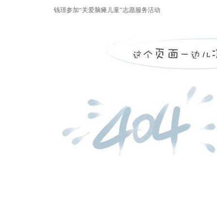
钱璟参加“关爱脑瘫儿童”志愿服务活动