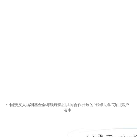
中国残疾人福利基金会与钱璟集团共同合作开展的“钱璟助学”项目落户
济南