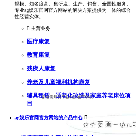
规模、知名度高、集研发、生产、销售、全国性服务、
专业ag娱乐官网官方网站的解决方案提供为一体的综合
性经营实体。

主营业务
医疗康复
教育康复
残疾人康复
养老及儿童福利机构康复
辅具租赁、适老化改造及家庭养老床位项
捐赠贵州黄平县特殊教育学校
目

ag娱乐官网官方网站的产品中心