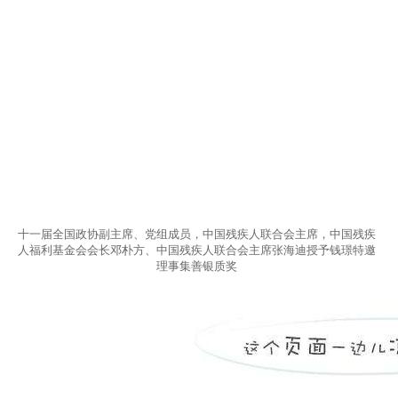
十一届全国政协副主席、党组成员，中国残疾人联合会主席，中国残疾
人福利基金会会长邓朴方、中国残疾人联合会主席张海迪授予钱璟特邀
理事集善银质奖