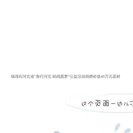
钱璟向河北省“善行河北·助残圆梦”公益活动捐赠价值40万元器材