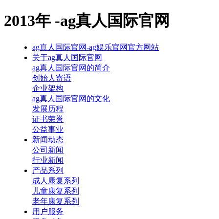
2013年 -ag真人国际官网
ag真人国际官网-ag娱乐官网官方网站
关于ag真人国际官网
ag真人国际官网的简介
创始人寄语
企业架构
ag真人国际官网的文化
发展历程
证书荣誉
公益事业
新闻动态
公司新闻
行业新闻
产品系列
成人康复系列
儿童康复系列
老年康复系列
用户服务