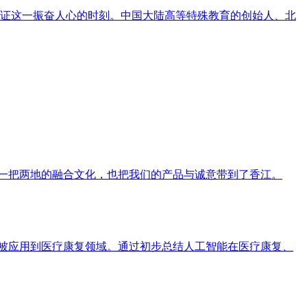
见证这一振奋人心的时刻。中国大陆高等特殊教育的创始人、北
了一把两地的融合文化，也把我们的产品与诚意带到了香江。
被应用到医疗康复领域。通过初步总结人工智能在医疗康复、