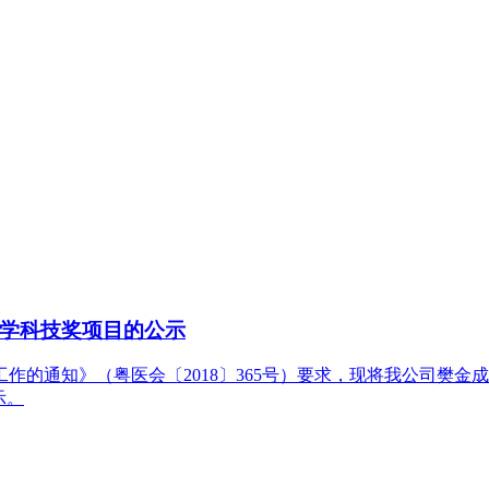
医学科技奖项目的公示
作的通知》（粤医会〔2018〕365号）要求，现将我公司樊金
示。