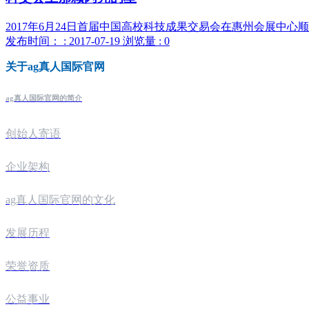
2017年6月24日首届中国高校科技成果交易会在惠州会展
发布时间： : 2017-07-19
浏览量 : 0
关于ag真人国际官网
ag真人国际官网的简介
创始人寄语
企业架构
ag真人国际官网的文化
发展历程
荣誉资质
公益事业