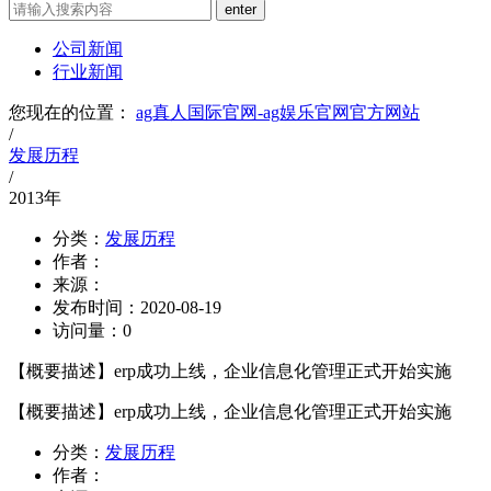
公司新闻
行业新闻
您现在的位置：
ag真人国际官网-ag娱乐官网官方网站
/
发展历程
/
2013年
分类：
发展历程
作者：
来源：
发布时间：
2020-08-19
访问量：
0
【概要描述】
erp成功上线，企业信息化管理正式开始实施
【概要描述】
erp成功上线，企业信息化管理正式开始实施
分类：
发展历程
作者：