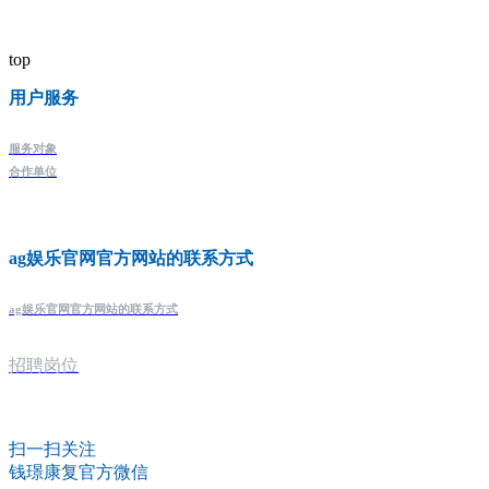
top
用户服务
服务对象
合作单位
ag娱乐官网官方网站的联系方式
ag娱乐官网官方网站的联系方式
招聘岗位
扫一扫，手机网站
扫一扫关注
钱璟康复官方微信