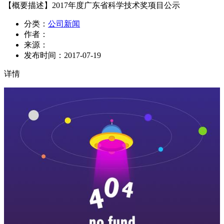
【概要描述】
2017年度广东省科学技术奖项目公示
分类：
公司新闻
作者：
来源：
发布时间：
2017-07-19
详情