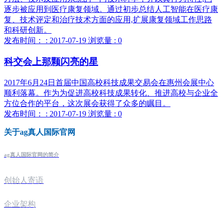
逐步被应用到医疗康复领域。通过初步总结人工智能在医疗康
复、技术评定和治疗技术方面的应用,扩展康复领域工作思路
和科研创新。
发布时间： : 2017-07-19
浏览量 : 0
科交会上那颗闪亮的星
2017年6月24日首届中国高校科技成果交易会在惠州会展中心
顺利落幕。作为为促进高校科技成果转化、推进高校与企业全
方位合作的平台，这次展会获得了众多的瞩目。
发布时间： : 2017-07-19
浏览量 : 0
关于ag真人国际官网
ag真人国际官网的简介
创始人寄语
企业架构