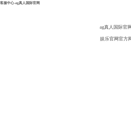
客服中心-ag真人国际官网
ag真人国际官网-
娱乐官网官方