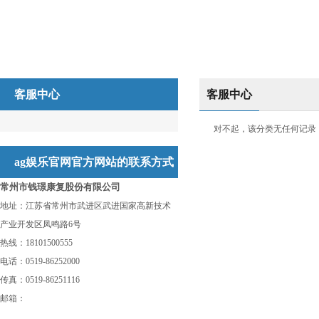
客服中心
客服中心
对不起，该分类无任何记录
ag娱乐官网官方网站的联系方式
常州市钱璟康复股份有限公司
地址：江苏省常州市武进区武进国家高新技术
产业开发区凤鸣路6号
热线：18101500555
电话：0519-86252000
传真：0519-86251116
邮箱：