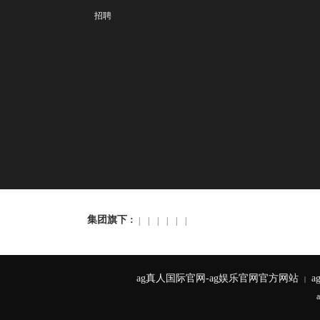
招聘
集团旗下 :
|
|
|
|
|
|
ag真人国际官网-ag娱乐官网官方网站
|