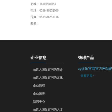
热线：18101500555
电话：0519-86252000
传真：0519-86251116
邮箱：
企业信息
钱璟产品
ag娱乐官网官方网站
ag真人国际官网的简介
查看更多+
ag真人国际官网的文化
企业历程
企业荣誉
新闻中心
ag真人国际官网的人才