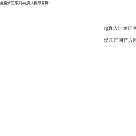
坐姿矫正系列-ag真人国际官网
ag真人国际官网-
娱乐官网官方