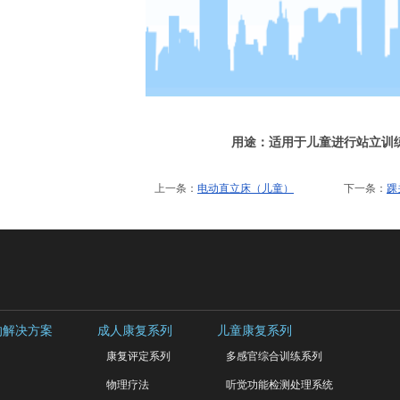
用途：
适用于儿童进行站立训
上一条：
电动直立床（儿童）
下一条：
踝
的解决方案
成人康复系列
儿童康复系列
康复评定系列
多感官综合训练系列
物理疗法
听觉功能检测处理系统