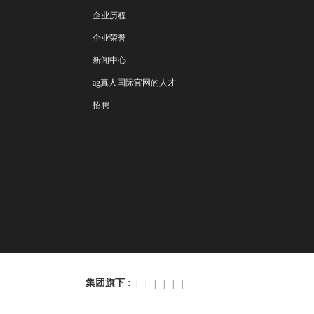
企业历程
企业荣誉
新闻中心
ag真人国际官网的人才
招聘
集团旗下 :
|
|
|
|
|
|