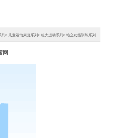
系列
>
儿童运动康复系列
>
粗大运动系列
>
站立功能训练系列
官网