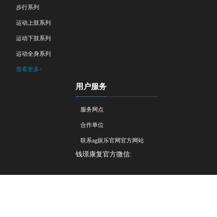
步行系列
运动上肢系列
运动下肢系列
运动全身系列
查看更多+
用户服务
服务网点
合作单位
联系ag娱乐官网官方网站
钱璟康复官方微信: