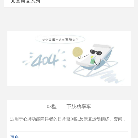
儿童康复系列
物理疗法
综合评定
粗大运动系列
运动疗法
牵引疗法
残疾人就业能力评定
精细动作
运动全身系列
作业疗法
康复机器人系列
水疗法
认知评定
言语语言
站立功能训练系列
言语疗法
认知训练
关节活动度训练
物理因子疗法
认知发展
听觉功能评估与训练
心理测评
步态运动系列
洗浴辅助
手功能训练
肌力训练
孤独症系列
言语功能评估与训练
关节活动度及肌力评定
坐姿矫正系列
adl训练
功能检测
平衡训练
语言功能评估与训练
平衡功能评定
平衡性训练系列
教学康复辅具
协调性训练
协调性训练系列
03型——下肢功率车
情景、互动系列
站立训练
爬行系列
适用于心肺功能障碍者的日常监测以及康复运动训练。套间内设呼吸训练设备、有氧运动训练设备、肌力训练设备、日常监测设备、mets活动挂图、rpe分级表等主观评估量表。本套带有一体式拉杆箱，携带方便，分隔合理，配置齐全，取用便利。
步行训练
运动康复辅具系列
更多