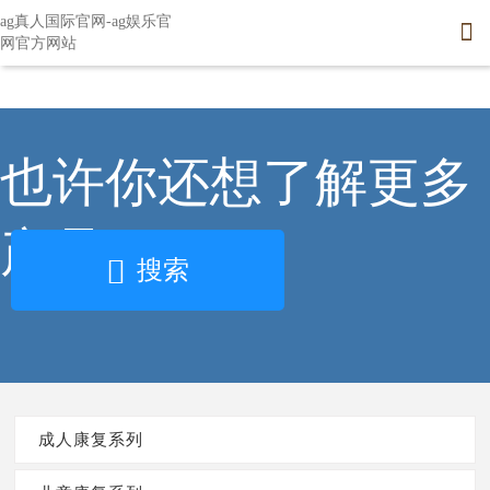
轮椅-ag真人国际官网
ag真人国际官网-ag娱乐官

网官方网站
ag娱乐官网官方网站的产品中心
关于钱璟
主营业务
新闻中心
璟云平台
旗下公司






也许你还想了解更多
ag真人国际官网的简介
成人康复系列
医疗康复
公司新闻
儿童康复系列
创始人寄语
教育康复
行业新闻
产品
搜索
残疾人康复
发展历程
养老及儿童福利机构康复
公益事业
辅具租赁、适老化改造及家庭养老床位项目
成人康复系列
康复评定