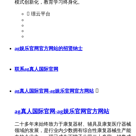
模式创新化，教育学习终身化。

璟云平台
ag娱乐官网官方网站的招贤纳士
联系ag真人国际官网

ag真人国际官网-ag娱乐官网官方网站
ag真人国际官网-ag娱乐官网官方网站
二十多年来始终致力于康复器材、辅具及康复医疗器械
领域的发展，是行业内少数拥有综合性康复器械生产能