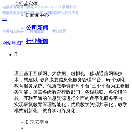
性经营实体。
ag娱乐官网官方网站 copyright © 2023 常州市钱
璟康复股份有限公司 ag真人国际官网的版权所有

新闻中心
seo
公司新闻
本网站支持ipv6 网站建设：
|
营业执照
行业新闻
网站地图

璟云基于互联网、大数据、虚拟化、移动通信网等技
术，构建以“教育康复信息化服务管理平台、iep个别化
教育服务系统、优质教学资源库平台”三个平台为主要服
务功能，覆盖各级教育行政部门、各级残联、各学段学
校、互联互通的信息资源进行全面的数字化服务平台，
实现康复教育管理智能化，优质教学资源共享化，教学
模式创新化，教育学习终身化。

璟云平台