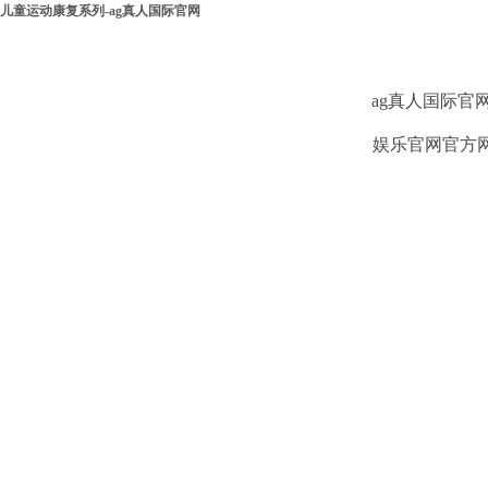
儿童运动康复系列-ag真人国际官网
ag真人国际官网-
娱乐官网官方